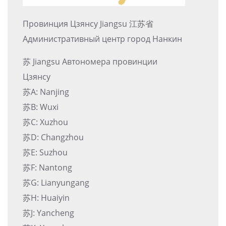
Провинция Цзянсу Jiangsu 江苏省
Административный центр город Нанкин
苏 Jiangsu Автономера провинции
Цзянсу
苏A: Nanjing
苏B: Wuxi
苏C: Xuzhou
苏D: Changzhou
苏E: Suzhou
苏F: Nantong
苏G: Lianyungang
苏H: Huaiyin
苏J: Yancheng