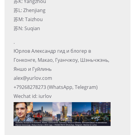
苏K: Yangzhou
苏L: Zhenjiang
苏M: Taizhou
苏N: Suqian
.
Юрлов Александр гид и блогер в
Гонконге, Макао, Гуанчжоу, Шэньчжэнь,
Яншо и Гуйлинь
alex@yurlov.com
+79268278273 (WhatsApp, Telegram)
Wechat id: iurlov