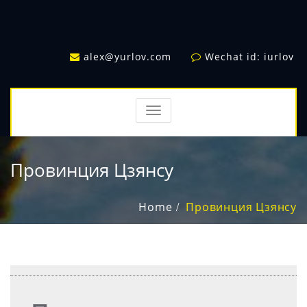
alex@yurlov.com
Wechat id: iurlov
TOGGLE
NAVIGATION
Провинция Цзянсу
Home
Провинция Цзянсу