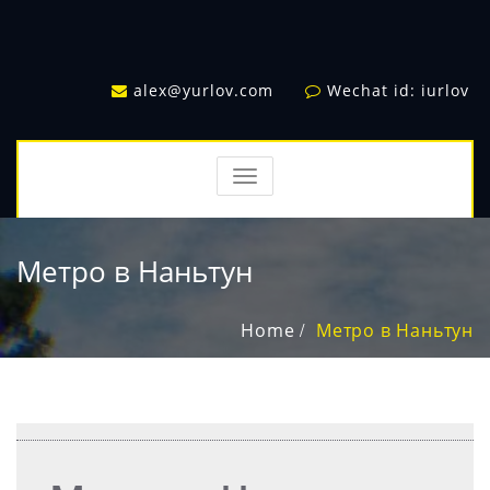
alex@yurlov.com
Wechat id: iurlov
TOGGLE
NAVIGATION
Метро в Наньтун
Home
Метро в Наньтун