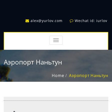
alex@yurlov.com
Wechat id: iurlov
TOGGLE
NAVIGATION
Аэропорт Наньтун
Home
Аэропорт Наньтун